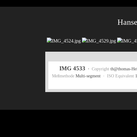
Hanse
IMG 4533
·
Copyright
th@thomas-Hei
Meßmethode
Multi-segment ·
ISO Equivalent
1