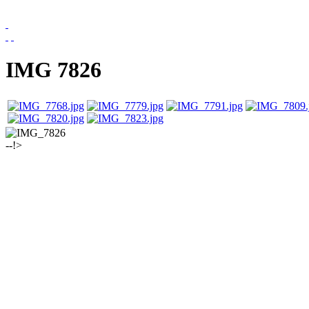
IMG 7826
--!>