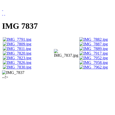
IMG 7837
--!>