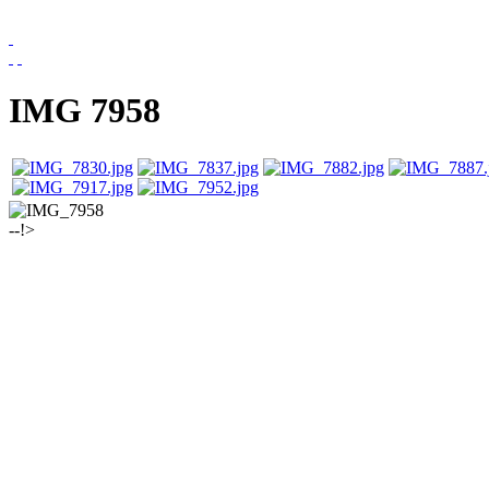
IMG 7958
--!>