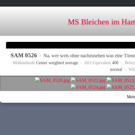
MS Bleichen im Ham
SAM 0526
·
Na, wer weis ohne nachzusehen was eine Törnm
Meßmethode
Center weighted average ·
ISO Equivalent
400 ·
Belic
normal ·
Whi
Mein