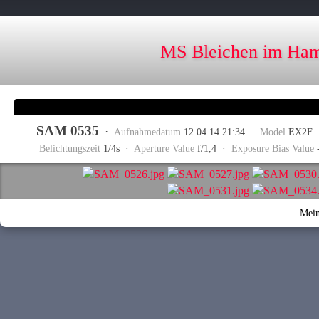
MS Bleichen im Ham
SAM 0535
·
Aufnahmedatum
12.04.14 21:34 ·
Model
EX2F
Belichtungszeit
1/4s ·
Aperture Value
f/1,4 ·
Exposure Bias Value
Mein