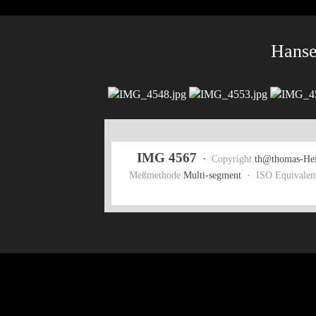
Hanse
IMG 4567
·
Copyright
th@thomas-Hei
Meßmethode
Multi-segment ·
ISO Equivalen