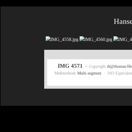
Hanse
IMG 4571
·
Copyright
th@thomas-Hei
Meßmethode
Multi-segment ·
ISO Equivalen