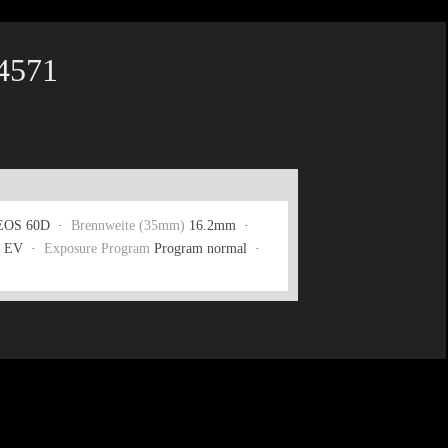
4571
EOS 60D ·
Brennweite (35mm)
16.2mm ·
 EV ·
Exposure Program
Program normal ·