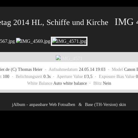
IMG 
tag 2014 HL, Schiffe und Kirche
er.de (C) Thomas Heier ·
Aufnahmedatum
24.05.14 19:03 ·
Model
Canon 
t
100 ·
Belichtungszeit
0.3s ·
Aperture Value
f/3,5 ·
Exposure Bias Value
0
White Balance
Auto white balance ·
Blitz
Nein
jAlbum - anpassbare Web Fotoalben
&
Base (TH-Version) skin