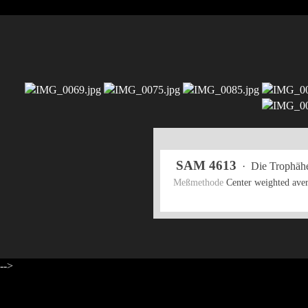
SAM 4613
·
Die Trophäh
Meßmethode
Center weighted av
-->