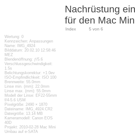
Nachrüstung ei
für den Mac Min
Index
5 von 6
Wertung: 0
Kennzeichen: Anpassungen
Name: IMG_4924
Bilddatum: 20.02.10 12:58:46
MEZ
Blendenöffnung: ƒ/5.6
Verschlussgeschwindigkeit:
1.5s
Belichtungskorrektur: +1.0ev
ISO-Empfindlichkeit: ISO 100
Brennweite: 55.0mm
Linse min. (mm): 22.0mm
Linse max. (mm): 55.0mm
Modell der Linse: EF22-55mm
f/4-5.6 USM
Pixelgröße: 2490 × 1870
Dateiname: IMG_4924.CR2
Dateigröße: 13.14 MB
Kameramodell: Canon EOS
40D
Projekt: 2010-02-28 Mac Mini
Umbau auf e-SATA