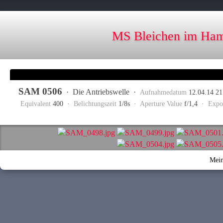
MS Bleichen im Ham
SAM 0506
·
Die Antriebswelle
·
Aufnahmedatum
12.04.14 2
Equivalent
400 ·
Belichtungszeit
1/8s ·
Aperture Value
f/1,4 ·
Expo
Mein