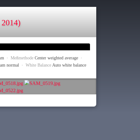
 2014)
mm ·
Meßmethode
Center weighted average ·
ram normal ·
White Balance
Auto white balance