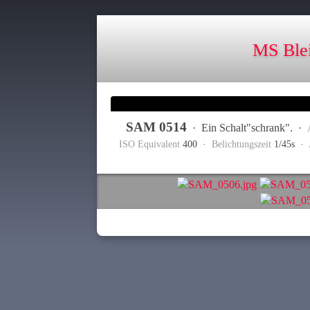
MS Ble
SAM 0514
·
Ein Schalt"schrank".
·
ISO Equivalent
400 ·
Belichtungszeit
1/45s ·