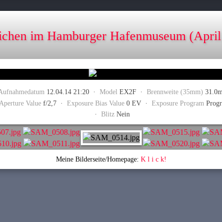
ichen im Hamburger Hafenmuseum (April
Aufnahmedatum
12.04.14 21:20 ·
Model
EX2F ·
Brennweite (35mm)
31.0
Aperture Value
f/2,7 ·
Exposure Bias Value
0 EV ·
Exposure Program
Prog
·
Blitz
Nein
Meine Bilderseite/Homepage:
K l i c k!