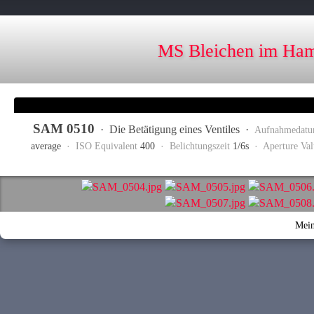
MS Bleichen im Ham
SAM 0510
·
Die Betätigung eines Ventiles
·
Aufnahmedat
average ·
ISO Equivalent
400 ·
Belichtungszeit
1/6s ·
Aperture Val
Mein