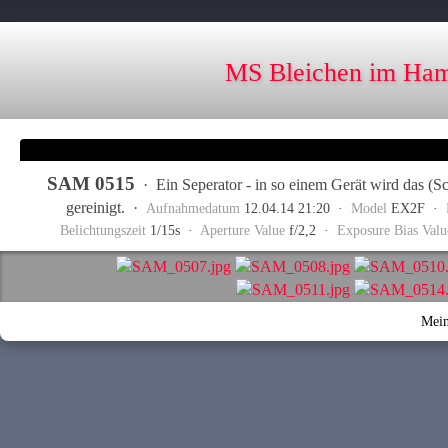
MS Bleichen im Ham
SAM 0515
·
Ein Seperator - in so einem Gerät wird das (
gereinigt.
·
Aufnahmedatum
12.04.14 21:20 ·
Model
EX2F ·
Belichtungszeit
1/15s ·
Aperture Value
f/2,2 ·
Exposure Bias Valu
Mein