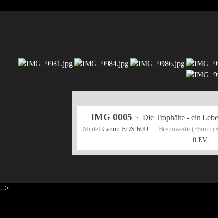
IMG 0005
·
Die Trophähe - ein Leb
Model
Canon EOS 60D ·
Brennweite (35mm)
0 EV ·
-->