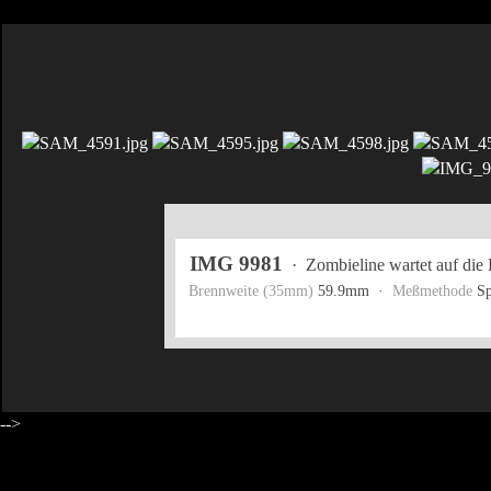
IMG 9981
·
Zombieline wartet auf die 
Brennweite (35mm)
59.9mm ·
Meßmethode
Sp
-->