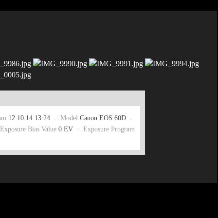
um
12.10.14 13:24 ·
Model
Canon EOS 60D ·
Exposure Bias Value
0 EV ·
Exposure Program