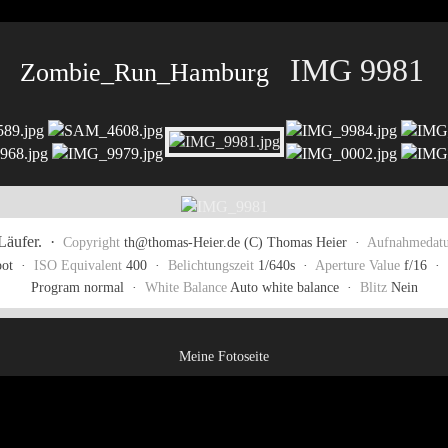
IMG 9981
Zombie_Run_Hamburg
Läufer.
·
Copyright
th@thomas-Heier.de (C) Thomas Heier ·
Aufnahmedat
ot ·
ISO Equivalent
400 ·
Belichtungszeit
1/640s ·
Aperture Value
f/16 ·
Program normal ·
White Balance
Auto white balance ·
Blitz
Nein
Meine Fotoseite