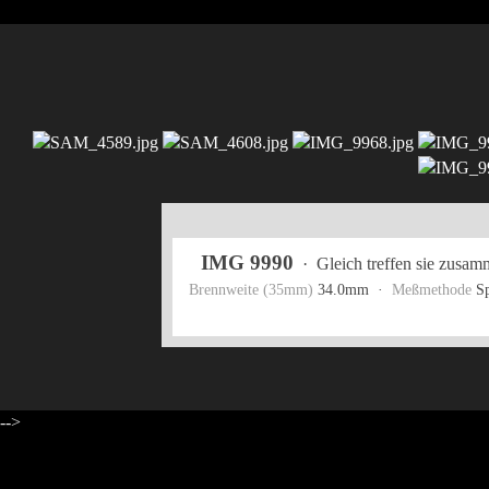
IMG 9990
·
Gleich treffen sie zusam
Brennweite (35mm)
34.0mm ·
Meßmethode
S
-->