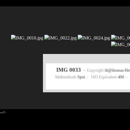
IMG 0033
·
Copyright
th@thomas-Hei
Meßmethode
Spot ·
ISO Equivalent
400 ·
-->