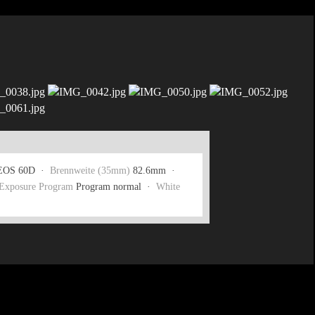
EOS 60D ·
Brennweite (35mm)
82.6mm ·
Exposure Program
Program normal ·
White