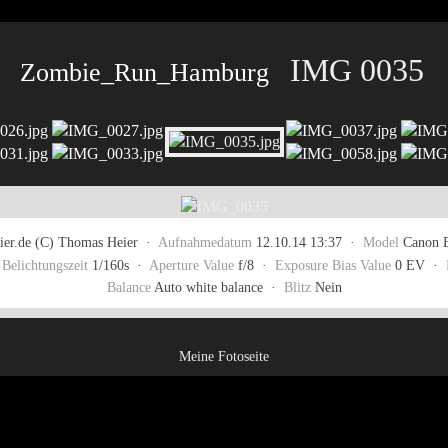
IMG 0035
Zombie_Run_Hamburg
er.de (C) Thomas Heier ·
Aufnahmedatum
12.10.14 13:37 ·
Model
Canon 
·
Belichtungszeit
1/160s ·
Aperture Value
f/8 ·
Exposure Bias Value
0 EV ·
Balance
Auto white balance ·
Blitz
Nein
Meine Fotoseite