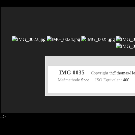
IMG 0035
·
Copyright
th@thomas-Hei
Meßmethode
Spot ·
ISO Equivalent
400 
-->