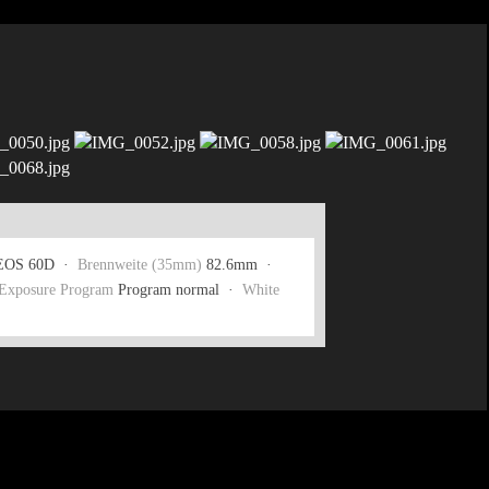
EOS 60D ·
Brennweite (35mm)
82.6mm ·
Exposure Program
Program normal ·
White