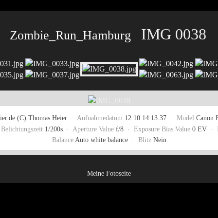
IMG 0038
Zombie_Run_Hamburg
er.de (C) Thomas Heier ·
Aufnahmedatum
12.10.14 13:37 ·
Model
Canon 
·
Belichtungszeit
1/200s ·
Aperture Value
f/8 ·
Exposure Bias Value
0 EV ·
Balance
Auto white balance ·
Blitz
Nein
Meine Fotoseite