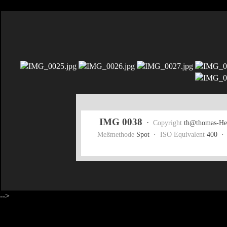
IMG 0038
·
Copyright
th@thomas-Hei
Meßmethode
Spot ·
ISO Equivalent
400 
-->