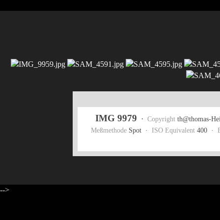
IMG 9979
·
Copyright
th@thomas-Hei
Meßmethode
Spot ·
ISO Equivalent
400 ·
-->