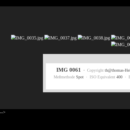
IMG 0061
·
Copyright
th@thomas-Hei
Meßmethode
Spot ·
ISO Equivalent
400 ·
-->