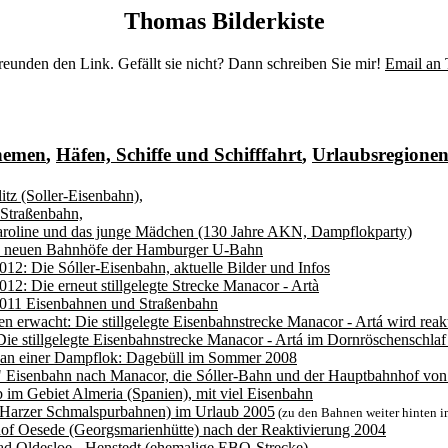
Thomas Bilderkiste
eunden den Link. Gefällt sie nicht? Dann schreiben Sie mir!
Email an
themen
,
Häfen, Schiffe und Schifffahrt
,
Urlaubsregione
itz (Soller-Eisenbahn),
-Straßenbahn,
aroline und das junge Mädchen (130 Jahre AKN, Dampflokparty)
n neuen Bahnhöfe der Hamburger U-Bahn
012: Die Sóller-Eisenbahn, aktuelle Bilder und Infos
012: Die erneut stillgelegte Strecke Manacor - Artà
2011 Eisenbahnen und Straßenbahn
n erwacht: Die stillgelegte Eisenbahnstrecke Manacor - Artá wird reakt
Die stillgelegte Eisenbahnstrecke Manacor - Artá im Dornröschenschla
an einer Dampflok: Dagebüll im Sommer 2008
 Eisenbahn nach Manacor, die Sóller-Bahn und der Hauptbahnhof von 
 im Gebiet Almeria (Spanien), mit viel Eisenbahn
Harzer Schmalspurbahnen) im Urlaub 2005
(zu den Bahnen weiter hinten i
f Oesede (Georgsmarienhütte) nach der Reaktivierung 2004
d Oldesloe - Henstedt (ehemalige EBO-Strecke)