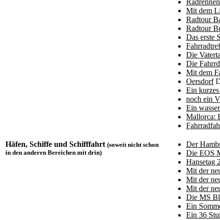
Radrennen 
Mit dem Li
Radtour Ba
Radtour Bu
Das erste 
Fahrradtre
Die Vatert
Die Fahrrd
Mit dem F
Oersdorf
D
Ein kurzes
noch ein V
Ein wasser
Mallorca: 
Fahrradfah
Häfen, Schiffe und Schifffahrt
Der Hambu
(soweit nicht schon
in den anderen Bereichen mit drin)
Die EOS M
Hansetag 2
Mit der n
Mit der n
Mit der n
Die MS Bl
Ein Somme
Ein 36 St