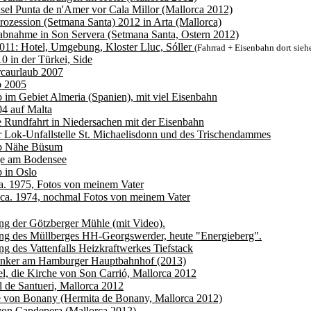
sel Punta de n'Amer vor Cala Millor (Mallorca 2012)
rozession (Setmana Santa) 2012 in Arta (Mallorca)
bnahme in Son Servera (Setmana Santa, Ostern 2012)
011: Hotel, Umgebung, Kloster Lluc, Sóller
(Fahrrad + Eisenbahn dort sieh
0 in der Türkei, Side
rcaurlaub 2007
b 2005
 im Gebiet Almeria (Spanien), mit viel Eisenbahn
4 auf Malta
e Rundfahrt in Niedersachen mit der Eisenbahn
 Lok-Unfallstelle St. Michaelisdonn und des Trischendammes
b Nähe Büsum
ge am Bodensee
 in Oslo
a. 1975, Fotos von meinem Vater
ca. 1974, nochmal Fotos von meinem Vater
ng der Götzberger Mühle (mit Video).
ng des Müllberges HH-Georgswerder, heute "Energieberg".
ng des Vattenfalls Heizkraftwerkes Tiefstack
unker am Hamburger Hauptbahnhof (2013)
l, die Kirche von Son Carrió, Mallorca 2012
l de Santueri, Mallorca 2012
e von Bonany (Hermita de Bonany, Mallorca 2012)
von Capdepera (Mallorca 2012)