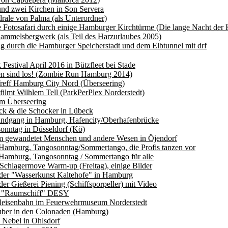
nd zwei Kirchen in Son Servera
rale von Palma (als Unterordner)
e Fotosafari durch einige Hamburger Kirchtürme (Die lange Nacht der 
mmelsbergwerk (als Teil des Harzurlaubes 2005)
g durch die Hamburger Speicherstadt und dem Elbtunnel mit drf
Festival April 2016 in Bützfleet bei Stade
en sind los! (Zombie Run Hamburg 2014)
reff Hamburg City Nord (Überseering)
 filmt Wilhlem Tell (ParkPerPlex Norderstedt)
am Überseering
ck & die Schocker in Lübeck
undgang in Hamburg, Hafencity/Oberhafenbrücke
onntag in Düsseldorf (Kö)
 gewandetet Menschen und andere Wesen in Öjendorf
Hamburg, Tangosonntag/Sommertango, die Profis tanzen vor
Hamburg, Tangosonntag / Sommertango für alle
chlagermove Warm-up (Freitag), einige Bilder
der "Wasserkunst Kaltehofe" in Hamburg
der Gießerei Piening (Schiffsporpeller) mit Video
 "Raumschiff" DESY
leisenbahn im Feuerwehrmuseum Norderstedt
ber in den Colonaden (Hamburg)
 Nebel in Ohlsdorf