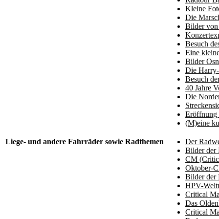
Kleine Fot
Die Marsc
Bilder vo
Konzertexp
Besuch de
Eine klein
Bilder Os
Die Harry-
Besuch der
40 Jahre V
Die Norder
Streckensi
Eröffnung
(M)eine ku
Liege- und andere Fahrräder sowie Radthemen
Der Radweg
Bilder der
CM (Critic
Oktober-C
Bilder der
HPV-Weltme
Critical M
Das Oldenb
Critical M