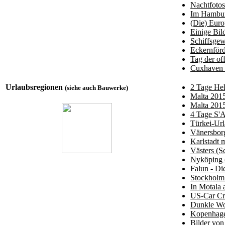
Nachtfoto
Im Hambur
(Die) Eur
Einige Bil
Schiffsgew
Eckernförd
Tag der o
Cuxhaven 
Urlaubsregionen
2 Tage Hel
(siehe auch Bauwerke)
Malta 2015
Malta 2015
4 Tage S'A
Türkei-Ur
Vänersborg
Karlstadt 
Västers (
Nyköping 
Falun - Di
Stockholm.
In Motala
US-Car Cr
Dunkle Wo
Kopenhagen
Bilder von