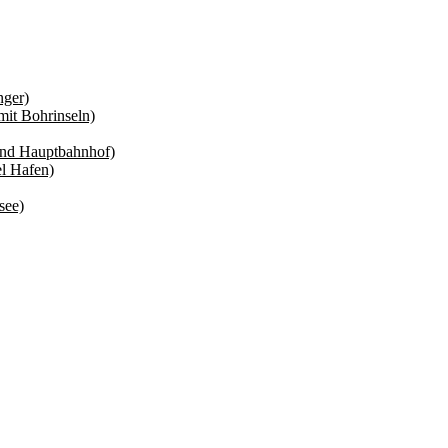
nger)
mit Bohrinseln)
und Hauptbahnhof)
el Hafen)
see)