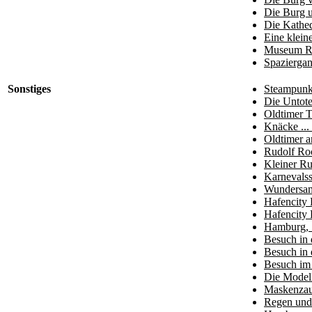
Die Burg u
Die Kathed
Eine klein
Museum Ra
Spaziergan
Sonstiges
Steampunk 
Die Untot
Oldtimer T
Knäcke ...
Oldtimer 
Rudolf Ro
Kleiner R
Karnevalss
Wundersam
Hafencity 
Hafencity 
Hamburg, S
Besuch in 
Besuch in 
Besuch im
Die Model
Maskenzau
Regen und