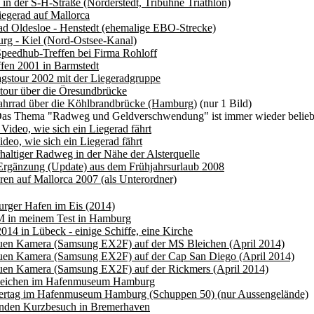
in der S-H-Straße (Norderstedt, Tribühne Triathlon)
egerad auf Mallorca
d Oldesloe - Henstedt (ehemalige EBO-Strecke)
rg - Kiel (Nord-Ostsee-Kanal)
Speedhub-Treffen bei Firma Rohloff
ffen 2001 in Barmstedt
agstour 2002 mit der Liegeradgruppe
tour über die Öresundbrücke
ahrrad über die Köhlbrandbrücke (Hamburg)
(nur 1 Bild)
as Thema "Radweg und Geldverschwendung" ist immer wieder beliebte
 Video, wie sich ein Liegerad fährt
ideo, wie sich ein Liegerad fährt
haltiger Radweg in der Nähe der Alsterquelle
Ergänzung (Update) aus dem Frühjahrsurlaub 2008
ren auf Mallorca 2007 (als Unterordner)
rger Hafen im Eis (2014)
 in meinem Test in Hamburg
014 in Lübeck - einige Schiffe, eine Kirche
euen Kamera (Samsung EX2F) auf der MS Bleichen (April 2014)
euen Kamera (Samsung EX2F) auf der Cap San Diego (April 2014)
euen Kamera (Samsung EX2F) auf der Rickmers (April 2014)
eichen im Hafenmuseum Hamburg
rtag im Hafenmuseum Hamburg (Schuppen 50) (nur Aussengelände)
unden Kurzbesuch in Bremerhaven