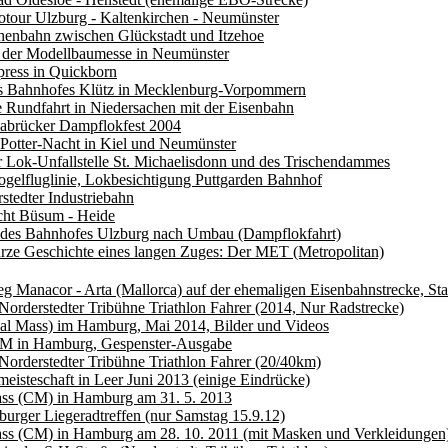
otour Ulzburg - Kaltenkirchen - Neumünster
henbahn zwischen Glückstadt und Itzehoe
n der Modellbaumesse in Neumünster
ress in Quickborn
s Bahnhofes Klütz in Mecklenburg-Vorpommern
e Rundfahrt in Niedersachen mit der Eisenbahn
nabrücker Dampflokfest 2004
Potter-Nacht in Kiel und Neumünster
 Lok-Unfallstelle St. Michaelisdonn und des Trischendammes
ogelfluglinie, Lokbesichtigung Puttgarden Bahnhof
stedter Industriebahn
cht Büsum - Heide
 des Bahnhofes Ulzburg nach Umbau (Dampflokfahrt)
rze Geschichte eines langen Zuges: Der MET (Metropolitan)
 Manacor - Arta (Mallorca) auf der ehemaligen Eisenbahnstrecke, St
 Norderstedter Tribühne Triathlon Fahrer (2014, Nur Radstrecke)
al Mass) im Hamburg, Mai 2014, Bilder und Videos
M in Hamburg, Gespenster-Ausgabe
 Norderstedter Tribühne Triathlon Fahrer (20/40km)
isteschaft in Leer Juni 2013 (einige Eindrücke)
ass (CM) in Hamburg am 31. 5. 2013
urger Liegeradtreffen (nur Samstag 15.9.12)
ass (CM) in Hamburg am 28. 10. 2011 (mit Masken und Verkleidungen