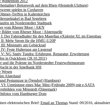
 Winterdom 2012
 ehemalige) Betonwerk auf dem Rhen (Henstedt-Ulzburg)
zwerge spielen in Cuxhaven
ltimer-Treffen in Kaltenkirchen
alterspektakel in Bad Segeberg
laufen im Norderstedter Stadtpark
der vom Rhener Moor / AKN
e Bilder vom Rhener Moor / Alsterquelle
s I: Der Fahrradhalter für den Magellan eXplorist XL im Eigenbau
s II: Mehr Strom für die HMU-U20P
s III: Ministativ am Gebäckrad
s IV: Feste Halterung am Liegerad
s V: NG Stativ Tundra: Erfahrung, Reparatur, Erweiterung
fen in Quickborn (28.10.2011)
r und die Polente im Norderstedter Feuerwehrmuseum
Nacht in der Spielbank HH
e Wesen
im Alsterland
r und Pestumzug in Öjendorf (Hamburg)
s VI: Umrüstung eines Mac Mini (Frühjahr 2009) mit e-SATA
erghöhlen von Mönstedt (Dänemark)
chtfotos vom Hamburger Dom
inen elektronischen Brief:
Email an Thomas
Stand: 09/2016, aktualisier