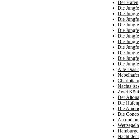
Der Hafen
Die Jungf
Die Jungfe
Die Jungfe
Die Jungfe
Die Jungfe
Die Jungfe
Die Jungfe
Die Jungfe
Die Jungfe
Die Jungfe
Die Jungfe
Alte Dias
Nebelhafe
Charlotta
Nachts ist 
Zwei Köni
Der Alton
Die Hafenp
Die Ameri
Die Conco
An und auf
Wettsegeln
Hamburger 
Nacht der