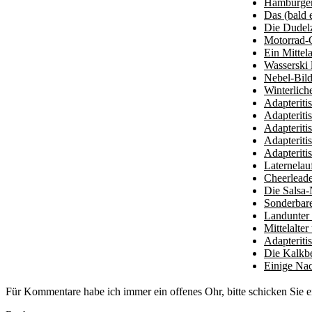
Hamburger
Das (bald
Die Dudel
Motorrad-O
Ein Mittel
Wasserski 
Nebel-Bil
Winterlich
Adapteriti
Adapteriti
Adapteriti
Adapteriti
Adapteriti
Laternelau
Cheerleade
Die Salsa-
Sonderbar
Landunter 
Mittelalte
Adapteriti
Die Kalkb
Einige Na
Für Kommentare habe ich immer ein offenes Ohr, bitte schicken Sie e