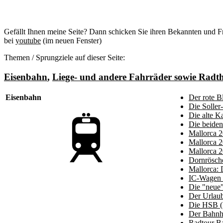
Gefällt Ihnen meine Seite? Dann schicken Sie ihren Bekannten und Fr
bei
youtube
(im neuen Fenster)
Themen / Sprungziele auf dieser Seite:
Eisenbahn
,
Liege- und andere Fahrräder sowie Rad
Eisenbahn
Der rote Bl
Die Soller
Die alte K
Die beide
Mallorca 2
Mallorca 2
Mallorca 
Dornrösche
Mallorca: 
IC-Wagen 
Die "neue"
Der Urlaub
Die HSB (
Der Bahnho
Radtour Ba