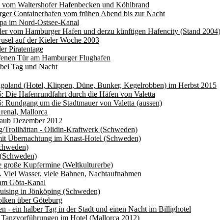
s vom Waltershofer Hafenbecken und Köhlbrand
ger Containerhafen vom frühen Abend bis zur Nacht
opa im Nord-Ostsee-Kanal
der vom Hamburger Hafen und derzu künftigen Hafencity (Stand 2004
usel auf der Kieler Woche 2003
er Piratentage
ffenen Tür am Hamburger Flughafen
bei Tag und Nacht
goland (Hotel, Klippen, Düne, Bunker, Kegelrobben) im Herbst 2015
: Die Hafenrundfahrt durch die Häfen von Valetta
: Rundgang um die Stadtmauer von Valetta (aussen)
renal, Mallorca
laub Dezember 2012
/Trollhättan - Olidin-Kraftwerk (Schweden)
mit Übernachtung im Knast-Hotel (Schweden)
Schweden)
(Schweden)
e große Kupfermine (Weltkulturerbe)
 Viel Wasser, viele Bahnen, Nachtaufnahmen
 am Göta-Kanal
uising in Jönköping (Schweden)
lken über Göteburg
 - ein halber Tag in der Stadt und einen Nacht im Billighotel
 Tanzvorführungen im Hotel (Mallorca 2012)