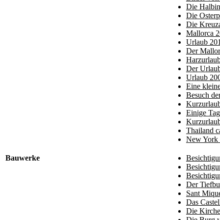
Die Halbin
Die Osterp
Die Kreuza
Mallorca 2
Urlaub 201
Der Mallo
Harzurlau
Der Urlaub
Urlaub 200
Eine klein
Besuch der
Kurzurlau
Einige Ta
Kurzurlaub
Thailand c
New York 
Bauwerke
Besichtigu
Besichtigu
Besichtigu
Der Tiefb
Sant Mique
Das Castel
Die Kirch
Die Burg 